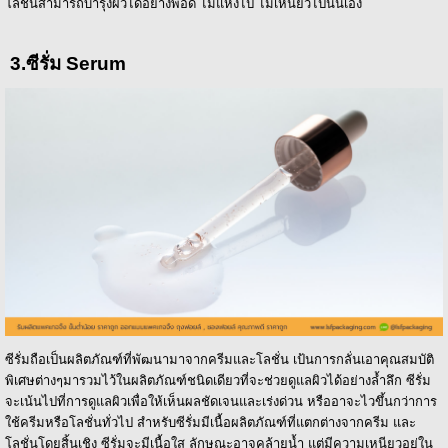
โลชั่นสามารถบำรุงผิวได้อย่างพอดี ไม่แห้งไป ไม่เหนียวไปนั่นเอง
3.ซีรั่ม Serum
ซีรั่มถือเป็นผลิตภัณฑ์ที่พัฒนามาจากครีมและโลชั่น เป้นการกลั่นเอาคุณสมบัติ
พิเศษต่างๆมารวมไว้ในผลิตภัณฑ์ชนิดเดียวที่จะช่วยดูแลผิวได้อย่างล้ำลึก ซีรั่ม
จะเน้นไปที่การดูแลผิวเพื่อให้เห็นผลชัดเจนและเร่งด่วน หรืออาจะไวขึ้นกว่าการ
ใช้ครีมหรือโลชั่นทั่วไป สำหรับซีรั่มมีเนื้อผลิตภัณฑ์ที่แตกต่างจากครีม และ
โลชั่นโดยสิ้นเชิง ซีรั่มจะมีเนื้อใส ลักษณะอาจคล้ายน้ำ แต่มีความเหนียวอยู่ใน