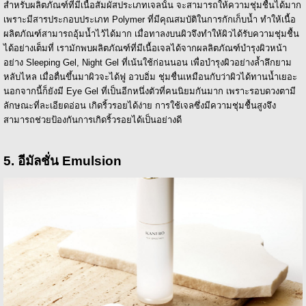
สำหรับผลิตภัณฑ์ที่มีเนื้อสัมผัสประเภทเจลนั้น จะสามารถให้ความชุ่มชื้นได้มาก
เพราะมีสารประกอบประเภท Polymer ที่มีคุณสมบัติในการกักเก็บน้ำ ทำให้เนื้อ
ผลิตภัณฑ์สามารถอุ้มน้ำไว้ได้มาก เมื่อทาลงบนผิวจึงทำให้ผิวได้รับความชุ่มชื้น
ได้อย่างเต็มที่ เรามักพบผลิตภัณฑ์ที่มีเนื้อเจลได้จากผลลิตภัณฑ์บำรุงผิวหน้า
อย่าง Sleeping Gel, Night Gel ที่เน้นใช้ก่อนนอน เพื่อบำรุงผิวอย่างล้ำลึกยาม
หลับไหล เมื่อตื่นขึ้นมาผิวจะได้ฟู อวบอิ่ม ชุ่มชื่นเหมือนกับว่าผิวได้ทานน้ำเยอะ
นอกจากนี้ก็ยังมี Eye Gel ที่เป็นอีกหนึ่งตัวที่คนนิยมกันมาก เพราะรอบดวงตามี
ลักษณะที่ละเอียดอ่อน เกิดริ้วรอยได้ง่าย การใช้เจลซึ่งมีความชุ่มชื้นสูงจึง
สามารถช่วยป้องกันการเกิดริ้วรอยได้เป็นอย่างดี
5. อีมัลชั่น Emulsion