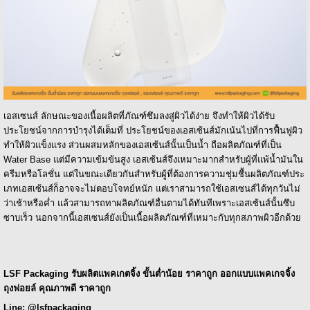
เอสเซนส์ ลักษณะของเนื้อผลิตที่ภัณฑ์ซึมลงสู่ผิวได้ง่าย จึงทำให้ผิวได้รับ
ประโยชน์จากการบำรุงได้เต็มที่ ประโยชน์ของเอสเซ้นส์มักเน้นไปที่การฟื้นฟูผิว
ทำให้ผิวแข็งแรง ส่วนผสมหลักของเอสเซ้นส์นั้นเป็นน้ำ ถือผลิตภัณฑ์ที่เป็น
Water Base แต่มีความเข้มข้นสูง เอสเซ้นส์จึงเหมาะมากสำหรับผู้ที่แพ้น้ำมันใน
ครีมหรือโลชั่น แต่ในขณะเดียวกันสำหรับผู้ที่ต้องการความชุ่มชื้นผลิตภัณฑ์ประ
เภทเอสเซ้นส์ก็อาจจะไม่ตอบโจทย์หนัก แต่เราสามารถใช้เอสเซนส์ได้ทุกวันไม่
ว่าเช้าหรือค่ำ แล้วสามารถทาผลิตภัณฑ์อื่นตามได้ทันทีเพราะเอสเซ้นส์นั้นซึบ
ซาบเร็ว นอกจากนี้เอสเซนส์ยังเป็นเนื้อผลิตภัณฑ์ที่เหมาะกับทุกสภาพผิวอีกด้วย
LSF Packaging รับผลิตแพคเกตจิ้ง ขั้นต่ำน้อย ราคาถูก ออกแบบแพคเกจจิ้ง
ถุงฟอยล์ คุณภาพดี ราคาถูก
Line: @lsfpackaging