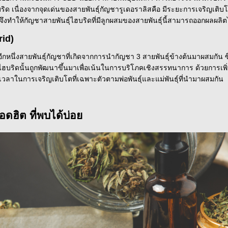
บริด เนื่องจากจุดเด่นของสายพันธุ์กัญชารูเดอราลิสคือ มีระยะการเจริญเติ
ทำให้กัญชาสายพันธุ์ไฮบริดที่มีลูกผสมของสายพันธุ์นี้สามารถออกผลผลิตไ
rid)
ีกหนึ่งสายพันธุ์กัญชาที่เกิดจากการนำกัญชา 3 สายพันธุ์ข้างต้นมาผสมกัน ซ
ไฮบริดนั้นถูกพัฒนาขึ้นมาเพื่อเน้นในการบริโภคเชิงสรรทนาการ ด้วยการเพิ่
ะเวลาในการเจริญเติบโตที่เฉพาะตัวตามพ่อพันธ์ุและแม่พันธ์ุที่นำมาผสมกัน
อดฮิต ที่พบได้บ่อย