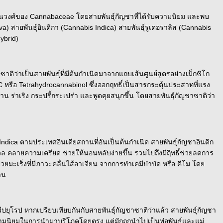
ู่ในวงศ์ของ Cannabaceae โดยสายพันธ์ุกัญชาที่ได้รับความนิยม และพบ
iva) สายพันธุ์อินดิกา (Cannabis Indica) สายพันธุ์รูเดอราลิส (Cannabis
ybrid)
ติว่าเป็นสายพันธุ์ที่มีต้นกำเนิดมาจากแถบเส้นศูนย์สูตรอย่างเม็กซิโก
หรือ Tetrahydrocannabinol ซึ่งออกฤทธิ์เป็นสารกระตุ้นประสาทที่แรง
าน ร่าเริง กระปรี้กระเปร่า และพูดคุยสนุกขึ้น โดยสายพันธุ์กัญชาซาติว่า
Indica ตามประเทศอินเดียสถานที่อันเป็นต้นกำเนิด สายพันธุ์กัญชาอินดิก
ล คลายความเครียด ช่วยให้นอนหลับง่ายขึ้น รวมไปถึงมีฤิทธิ์ช่วยลดการ
วยมะเร็งที่มีภาวะคลื่นไส้อาเจียน จากการทำเคมีบำบัด หรือ คีโม โดย
าน
ุโรป หากเปรียบเทียบกันกับสายพันธุ์กัญชาซาติว่าแล้ว สายพันธุ์กัญชา
ความนิยมในการนำมาบริโภคโดยตรง แต่มักถูกนำไปเป็นพ่อพันธุ์และแม่