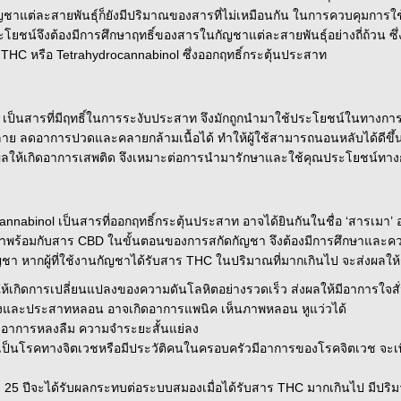
ัญชาแต่ละสายพันธุ์ก็ยังมีปริมาณของสารที่ไม่เหมือนกัน ในการควบคุมการใ
ชน์จึงต้องมีการศึกษาฤทธิ์ของสารในกัญชาแต่ละสายพันธุ์อย่างถี่ถ้วน ซึ่
THC หรือ Tetrahydrocannabinol ซึ่งออกฤทธิ์กระตุ้นประสาท
l เป็นสารที่มีฤทธิ์ในการระงับประสาท จึงมักถูกนำมาใช้ประโยชน์ในทา
าย ลดอาการปวดและคลายกล้ามเนื้อได้ ทำให้ผู้ใช้สามารถนอนหลับได้ดีขึ้
ผลให้เกิดอาการเสพติด จึงเหมาะต่อการนำมารักษาและใช้คุณประโยชน์ทา
nnabinol เป็นสารที่ออกฤทธิ์กระตุ้นประสาท อาจได้ยินกันในชื่อ ‘สารเมา’ 
กมาพร้อมกับสาร CBD ในขั้นตอนของการสกัดกัญชา จึงต้องมีการศึกษาและ
ญชา หากผู้ที่ใช้งานกัญชาได้รับสาร THC ในปริมาณที่มากเกินไป จะส่งผลให้ร
ห้เกิดการเปลี่ยนแปลงของความดันโลหิตอย่างรวดเร็ว ส่งผลให้มีอาการใจส
และประสาทหลอน อาจเกิดอาการแพนิค เห็นภาพหลอน หูแว่วได้
ดอาการหลงลืม ความจำระยะสั้นแย่ลง
่อการเป็นโรคทางจิตเวชหรือมีประวัติคนในครอบครัวมีอาการของโรคจิตเวช
่ำกว่า 25 ปีจะได้รับผลกระทบต่อระบบสมองเมื่อได้รับสาร THC มากเกินไป มี