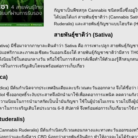
กัญชาเป็นพืชสกุล Cannabis ชนิดหนึ่งซึ่งอย
ได้บ่อยได้แก่ สายพันธุ์ซาติว่า (Cannabis Sat
Ruderalis) และสายพันธุ์กัญชาแบบไฮบริด (H
สายพันธุ์ซาติว่า (Sativa)
iva) มีชื่อมาจากภาษาละตินคำว่า Sativa คือ การเพาะปลูก สายพันธุ์กัญชาซา
อฟริกาและภาคเอเชียตะวันออกเฉียงใต้ สายพันธุ์กัญชาซาติว่ามีสาร THC 
จึงนิยมใช้ในตอนกลางวัน หรือใช้ในการสังสรรค์เพื่อทำให้ตัวเองรู้สึกสนุกสน
ห์ในการเจริญเติบโตจนพร้อมต่อการเก็บเกี่ยว
ica)
dica) มีต้นกำเนิดจากประเทศอินเดียและบริเวณตะวันออกกลาง จึงได้ชื่อว่า 
ol ซึ่งออกฤทธิ์ระงับประสาทจึงมักนำมาใช้เพื่อลดอาการแพนิค ลดความกังว
บความนิยมในการนำมาสกัดเป็นน้ำมันกัญชา ใช้ในผู้ป่วยไมเกรน รวมไปถึงผู้ป่
วลาในการเจริญเติบโตประมาณ 6-8 สัปดาห์ จึงพร้อมต่อการเก็บเกี่ยวมาใช้ง
Ruderalis)
(Cannabis Ruderalis) มีต้นกำเนิดบริเวณตอนกลางและทางตะวันออกของทวีปย
น้อยกว่าและยังมีสาร CBD น้อยกว่าสายพันธุ์อินดิกา ทำให้อาจจะไม่ได้รับ