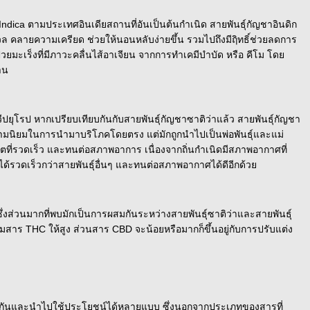
Indica ตามประเทศอินเดียสถานที่อันเป็นต้นกำเนิด สายพันธุ์กัญชาอินดิก
ล คลายความเครียด ช่วยให้นอนหลับง่ายขึ้น รวมไปถึงมีฤิทธิ์ช่วยลดการ
วยมะเร็งที่มีภาวะคลื่นไส้อาเจียน จากการทำเคมีบำบัด หรือ คีโม โดย
าน
ุโรป หากเปรียบเทียบกันกับสายพันธุ์กัญชาซาติว่าแล้ว สายพันธุ์กัญชา
ความนิยมในการนำมาบริโภคโดยตรง แต่มักถูกนำไปเป็นพ่อพันธุ์และแม่
บโตที่รวดเร็ว และทนต่อสภาพอาการ เนื่องจากถิ่นกำเนิดมีสภาพอากาศที่
ด้รวดเร็วกว่าสายพันธุ์อื่นๆ และทนต่อสภาพอากาศได้ดีอีกด้วย
ึ่งส่วนมากที่พบมักเป็นการผสมกันระหว่างสายพันธุ์ซาติว่าและสายพันธุ์
มสาร THC ให้สูง ส่วนสาร CBD จะน้อยหรือมากก็ขึ้นอยู่กับการปรับแต่ง
กต่างกันและนำไปใช้ประโยชน์ได้หลายแบบ ซึ่งนอกจากประเภทของสารที่